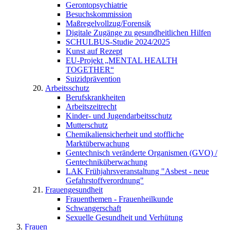
Gerontopsychiatrie
Besuchskommission
Maßregelvollzug/Forensik
Digitale Zugänge zu gesundheitlichen Hilfen
SCHULBUS-Studie 2024/2025
Kunst auf Rezept
EU-Projekt „MENTAL HEALTH
TOGETHER“
Suizidprävention
Arbeitsschutz
Berufskrankheiten
Arbeitszeitrecht
Kinder- und Jugendarbeitsschutz
Mutterschutz
Chemikaliensicherheit und stoffliche
Marktüberwachung
Gentechnisch veränderte Organismen (GVO) /
Gentechniküberwachung
LAK Frühjahrsveranstaltung "Asbest - neue
Gefahrstoffverordnung"
Frauengesundheit
Frauenthemen - Frauenheilkunde
Schwangerschaft
Sexuelle Gesundheit und Verhütung
Frauen