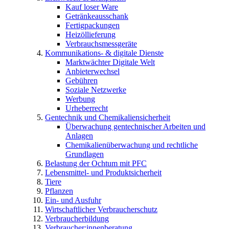
Kauf loser Ware
Getränkeausschank
Fertigpackungen
Heizöllieferung
Verbrauchsmessgeräte
Kommunikations- & digitale Dienste
Marktwächter Digitale Welt
Anbieterwechsel
Gebühren
Soziale Netzwerke
Werbung
Urheberrecht
Gentechnik und Chemikaliensicherheit
Überwachung gentechnischer Arbeiten und
Anlagen
Chemikalienüberwachung und rechtliche
Grundlagen
Belastung der Ochtum mit PFC
Lebensmittel- und Produktsicherheit
Tiere
Pflanzen
Ein- und Ausfuhr
Wirtschaftlicher Verbraucherschutz
Verbraucherbildung
Verbraucher:innenberatung