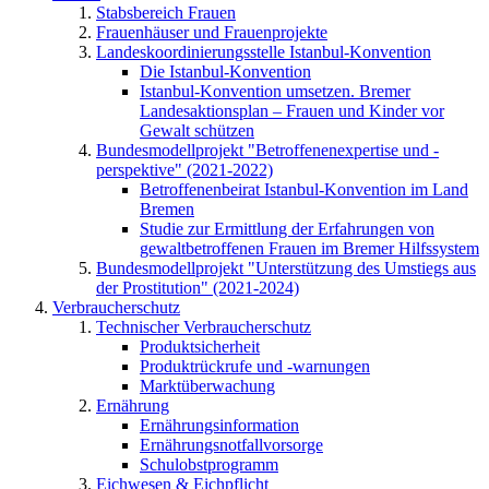
Stabsbereich Frauen
Frauenhäuser und Frauenprojekte
Landeskoordinierungsstelle Istanbul-Konvention
Die Istanbul-Konvention
Istanbul-Konvention umsetzen. Bremer
Landesaktionsplan – Frauen und Kinder vor
Gewalt schützen
Bundesmodellprojekt "Betroffenenexpertise und -
perspektive" (2021-2022)
Betroffenenbeirat Istanbul-Konvention im Land
Bremen
Studie zur Ermittlung der Erfahrungen von
gewaltbetroffenen Frauen im Bremer Hilfssystem
Bundesmodellprojekt "Unterstützung des Umstiegs aus
der Prostitution" (2021-2024)
Verbraucherschutz
Technischer Verbraucherschutz
Produktsicherheit
Produktrückrufe und -warnungen
Marktüberwachung
Ernährung
Ernährungsinformation
Ernährungsnotfallvorsorge
Schulobstprogramm
Eichwesen & Eichpflicht