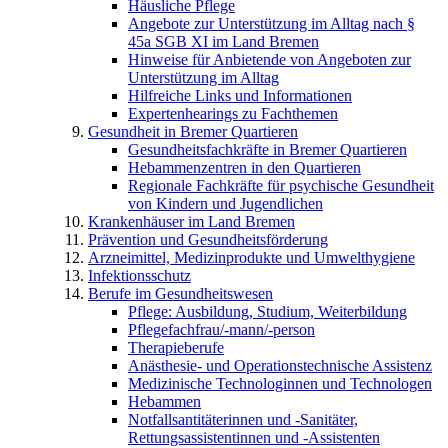
Häusliche Pflege
Angebote zur Unterstützung im Alltag nach §
45a SGB XI im Land Bremen
Hinweise für Anbietende von Angeboten zur
Unterstützung im Alltag
Hilfreiche Links und Informationen
Expertenhearings zu Fachthemen
Gesundheit in Bremer Quartieren
Gesundheitsfachkräfte in Bremer Quartieren
Hebammenzentren in den Quartieren
Regionale Fachkräfte für psychische Gesundheit
von Kindern und Jugendlichen
Krankenhäuser im Land Bremen
Prävention und Gesundheitsförderung
Arzneimittel, Medizinprodukte und Umwelthygiene
Infektionsschutz
Berufe im Gesundheitswesen
Pflege: Ausbildung, Studium, Weiterbildung
Pflegefachfrau/-mann/-person
Therapieberufe
Anästhesie- und Operationstechnische Assistenz
Medizinische Technologinnen und Technologen
Hebammen
Notfallsantitäterinnen und -Sanitäter,
Rettungsassistentinnen und -Assistenten