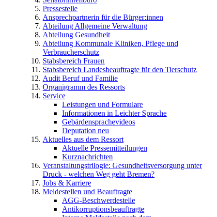
Pressestelle
Ansprechpartnerin für die Bürger:innen
Abteilung Allgemeine Verwaltung
Abteilung Gesundheit
Abteilung Kommunale Kliniken, Pflege und
Verbraucherschutz
Stabsbereich Frauen
Stabsbereich Landesbeauftragte für den Tierschutz
Audit Beruf und Familie
Organigramm des Ressorts
Service
Leistungen und Formulare
Informationen in Leichter Sprache
Gebärdensprachevideos
Deputation neu
Aktuelles aus dem Ressort
Aktuelle Pressemitteilungen
Kurznachrichten
Veranstaltungstrilogie: Gesundheitsversorgung unter
Druck - welchen Weg geht Bremen?
Jobs & Karriere
Meldestellen und Beauftragte
AGG-Beschwerdestelle
Antikorruptionsbeauftragte