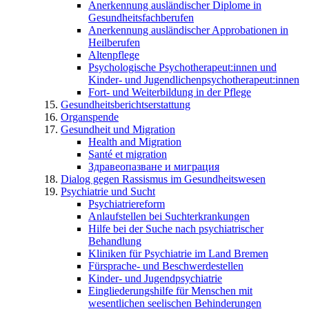
Anerkennung ausländischer Diplome in
Gesundheitsfachberufen
Anerkennung ausländischer Approbationen in
Heilberufen
Altenpflege
Psychologische Psychotherapeut:innen und
Kinder- und Jugendlichenpsychotherapeut:innen
Fort- und Weiterbildung in der Pflege
Gesundheitsberichtserstattung
Organspende
Gesundheit und Migration
Health and Migration
Santé et migration
Здравеопазване и миграция
Dialog gegen Rassismus im Gesundheitswesen
Psychiatrie und Sucht
Psychiatriereform
Anlaufstellen bei Suchterkrankungen
Hilfe bei der Suche nach psychiatrischer
Behandlung
Kliniken für Psychiatrie im Land Bremen
Fürsprache- und Beschwerdestellen
Kinder- und Jugendpsychiatrie
Eingliederungshilfe für Menschen mit
wesentlichen seelischen Behinderungen