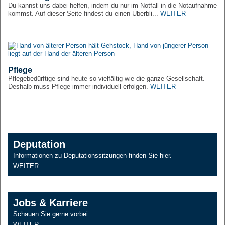
Du kannst uns dabei helfen, indem du nur im Notfall in die Notaufnahme
01.07.2026
kommst. Auf dieser Seite findest du einen Überbli...
WEITER
JVA Bremen nimmt teil an Pilotstudie des Robert
Koch-Instituts
30.06.2026
Staatgerichtshof soll über Zulassung des
Pflege
Volksbegehrens entscheiden
Pflegebedürftige sind heute so vielfältig wie die ganze Gesellschaft.
Deshalb muss Pflege immer individuell erfolgen.
WEITER
26.06.2026
Extreme Hitze im Land Bremen erwartet
25.06.2026
Weiterhin starke Hitze in Bremen und Bremerhaven
Deputation
Informationen zu Deputationssitzungen finden Sie hier.
24.06.2026
WEITER
Veranstaltungen trotz Hitze?
Jobs & Karriere
Schauen Sie gerne vorbei.
WEITER