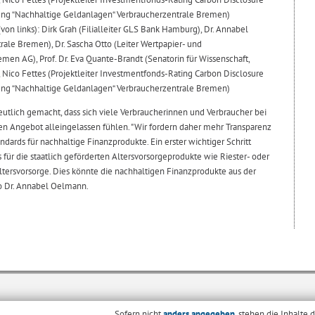
itung “Nachhaltige Geldanlagen“ Verbraucherzentrale Bremen)
on links): Dirk Grah (Filialleiter GLS Bank Hamburg), Dr. Annabel
ale Bremen), Dr. Sascha Otto (Leiter Wertpapier- und
en AG), Prof. Dr. Eva Quante-Brandt (Senatorin für Wissenschaft,
 Nico Fettes (Projektleiter Investmentfonds-Rating Carbon Disclosure
itung “Nachhaltige Geldanlagen“ Verbraucherzentrale Bremen)
eutlich gemacht, dass sich viele Verbraucherinnen und Verbraucher bei
gen Angebot alleingelassen fühlen. "Wir fordern daher mehr Transparenz
dards für nachhaltige Finanzprodukte. Ein erster wichtiger Schritt
für die staatlich geförderten Altersvorsorgeprodukte wie Riester- oder
ltersvorsorge. Dies könnte die nachhaltigen Finanzprodukte aus der
so Dr. Annabel Oelmann.
Sofern nicht
anders angegeben
, stehen die Inhalte 