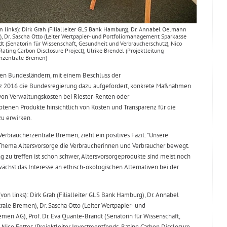
 links): Dirk Grah (Filialleiter GLS Bank Hamburg), Dr. Annabel Oelmann
, Dr. Sascha Otto (Leiter Wertpapier- und Portfoliomanagement Sparkasse
t (Senatorin für Wissenschaft, Gesundheit und Verbraucherschutz), Nico
Rating Carbon Disclosure Project), Ulrike Brendel (Projektleitung
erzentrale Bremen)
en Bundesländern, mit einem Beschluss der
z 2016 die Bundesregierung dazu aufgefordert, konkrete Maßnahmen
von Verwaltungskosten bei Riester-Renten oder
enen Produkte hinsichtlich von Kosten und Transparenz für die
u erwirken.
erbraucherzentrale Bremen, zieht ein positives Fazit: "Unsere
s Thema Altersvorsorge die Verbraucherinnen und Verbraucher bewegt.
 zu treffen ist schon schwer, Altersvorsorgeprodukte sind meist noch
ächst das Interesse an ethisch-ökologischen Alternativen bei der
on links): Dirk Grah (Filialleiter GLS Bank Hamburg), Dr. Annabel
ale Bremen), Dr. Sascha Otto (Leiter Wertpapier- und
en AG), Prof. Dr. Eva Quante-Brandt (Senatorin für Wissenschaft,
 Nico Fettes (Projektleiter Investmentfonds-Rating Carbon Disclosure