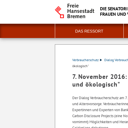
DIE SENATORI
FRAUEN UND
DAS RESSORT
Verbraucherschutz
Dialog Verbrauc
ökologisch"
7. November 2016: "
und ökologisch"
Der Dialog Verbraucherschutz am 
und Altersvorsorge. Verbraucherinn
Expertinnen und Experten von Banke
Carbon Disclosure Projects (eine N
vornimmt) Möglichkeiten und Heran
Geldanlage diskutieren.