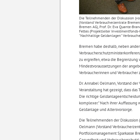
Die Teilnehmenden der Diskussion (von
(Vorstand Verbraucherzentrale Bremen)
Bremen AG), Prof. Dr. Eva Quante-Brand
Fettes (Projektleiter Investmentfonds-
“Nachhaltige Geldanlagen“ Verbrauch
Bremen habe deshalb, neben ander
Verbraucherschutzministerkonferen
zu ergreifen, etwa die Begrenzung 
Mindestvoraussetzungen der angebot
Verbraucherinnen und Verbraucher z
Dr. Annabel Oelmann, Vorstand der V
Veranstaltung hat gezeigt, dass da
Die richtige Geldanlageentscheidung
komplexer." Nach ihrer Auffassung w
Geldanlage und Altersvorsorge.
Die Teilnehmenden der Diskussion (v
Oelmann (Vorstand Verbraucherzentr
Portfoliomanagement Sparkasse Brem
Gesundheit und Verbraucherschutz),